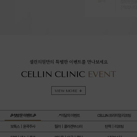
필러
정확한 진료로 각종 질환에 따른 치료를
진행합니다.
셀린의원만의 특별한 이벤트를 만나보세요
CELLIN CLINIC
EVENT
VIEW MORE
+
🎉첫방문 이벤트🎉
📍이달의 이벤트
CELLIN 프리미엄 리프팅
보톡스｜윤곽주사
필러｜콜라겐부스터
탄력｜리프팅