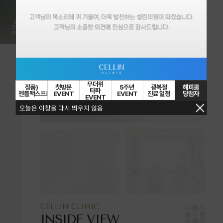
무더위
정품)
첫방문
5주년
광복절
해피콜
타파
젠틀맥스프로플러스
EVENT
EVENT
진료 일정
당첨자
EVENT
오늘은 이창을 다시 띄우지 않음
CELLIN CLINIC
INSIDE VIEW