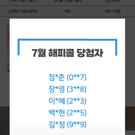
미백｜색소｜홍조
여드름｜모공｜흉터
스킨부스터
스킨케어｜항노화주사
제모
비만｜체형
🎉첫방문 이벤트🎉
첫방문 EVENT
9,900
원
CELLIN 