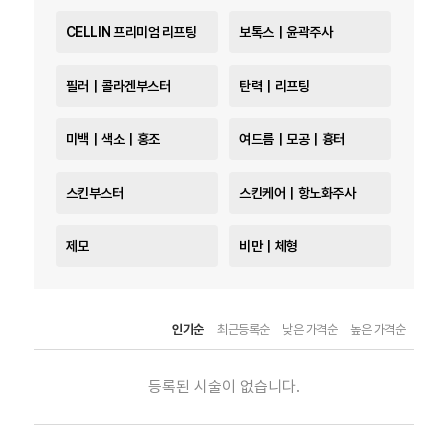
CELLIN 프리미엄 리프팅
보톡스｜윤곽주사
필러｜콜라겐부스터
탄력｜리프팅
미백｜색소｜홍조
여드름｜모공｜흉터
스킨부스터
스킨케어｜항노화주사
제모
비만｜체형
인기순
최근등록순
낮은 가격순
높은 가격순
등록된 시술이 없습니다.