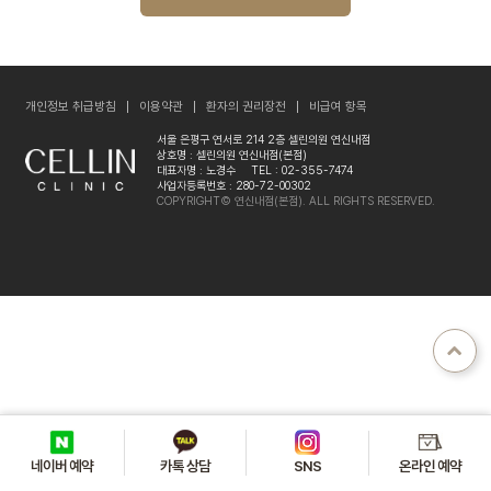
개인정보 취급방침
이용약관
환자의 권리장전
비급여 항목
서울 은평구 연서로 214 2층 셀린의원 연신내점
상호명 : 셀린의원 연신내점(본점)
대표자명 : 노경수
TEL : 02-355-7474
사업자등록번호 : 280-72-00302
COPYRIGHT© 연신내점(본점). ALL RIGHTS RESERVED.
카톡 상담
온라인 예약
네이버 예약
SNS