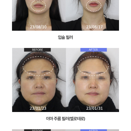
입술 필러
이마 주름 필러(벨로테로)