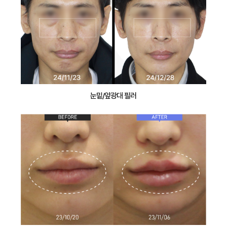
눈밑/앞광대 필러