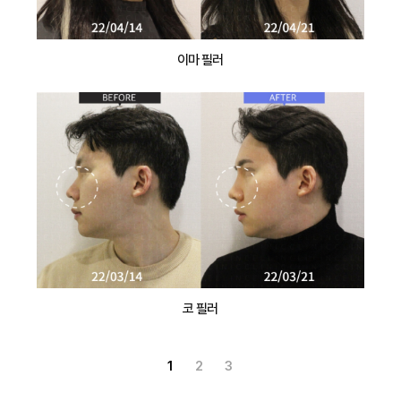
이마 필러
코 필러
1
2
3