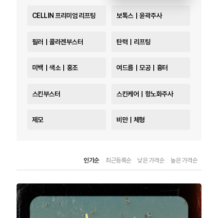
CELLIN 프리미엄 리프팅
보톡스｜윤곽주사
필러｜콜라겐부스터
탄력｜리프팅
미백｜색소｜홍조
여드름｜모공｜흉터
스킨부스터
스킨케어｜항노화주사
제모
비만｜체형
인기순
최근등록순
낮은 가격순
높은 가격순