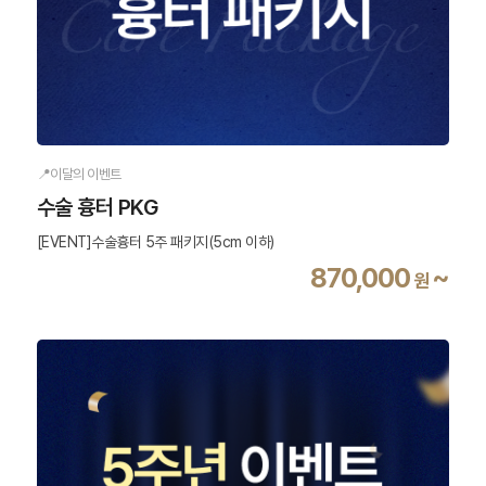
📍이달의 이벤트
수술 흉터 PKG
[EVENT]수술흉터 5주 패키지(5cm 이하)
870,000
~
원