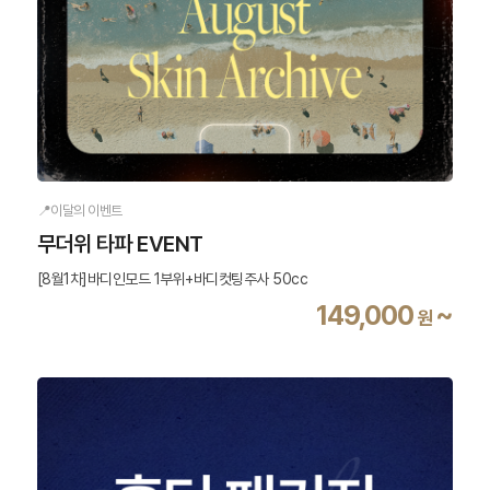
📍이달의 이벤트
무더위 타파 EVENT
[8월1차]바디인모드 1부위+바디컷팅주사 50cc
149,000
~
원