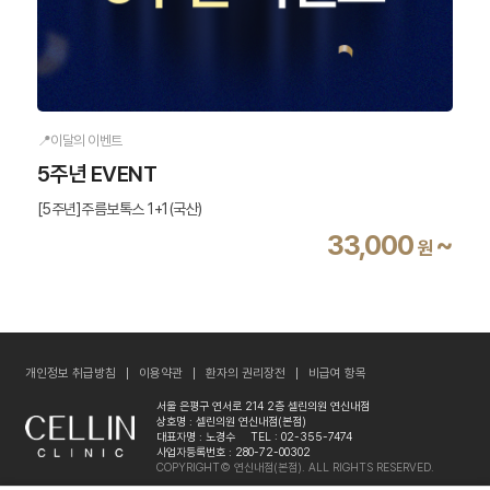
📍이달의 이벤트
5주년 EVENT
[5주년]주름보톡스 1+1(국산)
33,000
~
원
개인정보 취급방침
이용약관
환자의 권리장전
비급여 항목
서울 은평구 연서로 214 2층 셀린의원 연신내점
상호명 : 셀린의원 연신내점(본점)
대표자명 : 노경수
TEL : 02-355-7474
사업자등록번호 : 280-72-00302
COPYRIGHT© 연신내점(본점). ALL RIGHTS RESERVED.