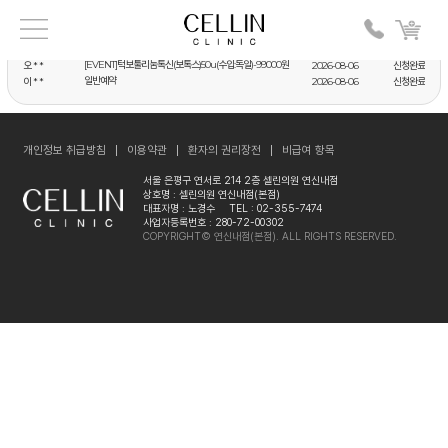
일반예약
이 * *
2026-08-06
신청완료
누적 신청자수 :
46,712
명 / 현재 신청자수 :
507
명
더보기
[EVENT]턱보툴리눔톡신(보톡스)50u(수입:독일)-99000원
오 * *
2026-08-06
신청완료
일반예약
이 * *
2026-08-06
신청완료
[EVENT]턱보툴리눔톡신(보톡스)50u(수입:독일)-99000원
오 * *
2026-08-06
신청완료
일반예약
이 * *
2026-08-06
신청완료
[EVENT]턱보툴리눔톡신(보톡스)50u(수입:독일)-99000원
오 * *
2026-08-06
신청완료
개인정보 취급방침
이용약관
환자의 권리장전
비급여 항목
서울 은평구 연서로 214 2층 셀린의원 연신내점
상호명 : 셀린의원 연신내점(본점)
대표자명 : 노경수
TEL : 02-355-7474
사업자등록번호 : 280-72-00302
COPYRIGHT© 연신내점(본점). ALL RIGHTS RESERVED.