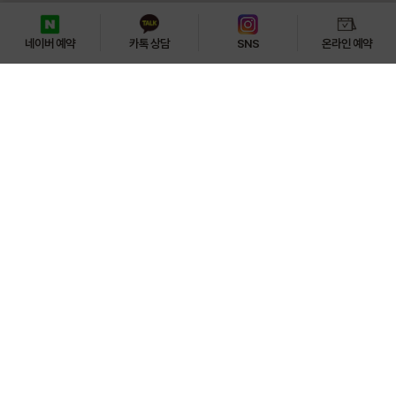
Treatment Hours
월요일 ~ 금요일

10:30 ~ 20:30

카톡 상담
온라인 예약
네이버 예약
SNS
토요일

10:00 ~ 16:30

일요일 / 공휴일
휴진
Location
서울 은평구 연서로 214 2층 셀린의원 연신내점
Contents