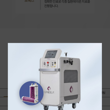
보톡스
정확한 진료로 각종 질환에 따른 치료를
진행합니다.
셀린의원만의 특별한 이벤트를 만나보세요
CELLIN CLINIC
EVENT
VIEW MORE
+
🎉첫방문 이벤트🎉
📍이달의 이벤트
CELLIN 프리미엄 리프팅
보톡스｜윤곽주사
필러｜콜라겐부스터
탄력｜리프팅