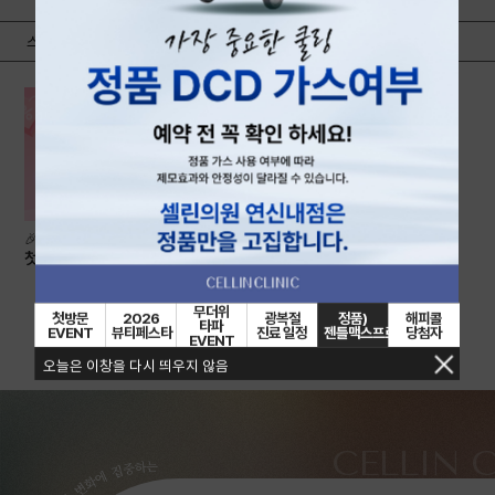
미백｜색소｜홍조
여드름｜모공｜흉터
스킨부스터
스킨케어｜항노화주사
제모
비만｜체형
🎉첫방문 이벤트🎉
첫방문 EVENT
9,900
원
무더위
첫방문
2026
광복절
정품)
해피콜
타파
EVENT
뷰티페스타
진료 일정
젠틀맥스프로플러스
당첨자
EVENT
오늘은 이창을 다시 띄우지 않음
CELLIN 