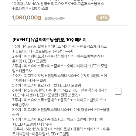
10회차 : MarkVu촬영+ 피코슈어프로+피코줌패스+물톡스
+크라이오+벨벳마스크
1,090,000
원
-45%
2,000,000원
[EVENT] 듀얼 화이트닝 올인원 10주 패키지
1주차 : MarkVu촬영+루메니스 M22 IPL+젠틀맥스제네시스
+골드테라피+골드모델링 (원장님 문진)
2주차 : 피코웨이토닝+젠틀맥스제네시스+이온토미백관리+이
온자임+LED+모델링
3주차 : 피코슈어프로+피코줌패스+오메가테라피+LED+모델
링+태반주사
4주차 : 피코웨이토닝+젠틀맥스제네시스+이온토미백관리+이
온자임+LED+모델링
5주차 : 피코슈어프로+라라필+LED+모델링
6주차 : MarkVu촬영+루메니스 M22 IPL+젠틀맥스제네시스
+LDM(재생)+LED+모델링 (원장님 문진)
7주차 : 피코슈어프로+줌패스+물톡스+크라이오+벨벳마스크
+태반주사
8주차 : 피코웨이+젠틀맥스제네시스+LDM(재생)+LED+물델
링팩
9주차 : 피코슈어프로+줌패스+크라이오+스킨베리어테라피
+LED+모델링+태반주사
10주차 : MarkVu촬영+피코웨이토닝+젠틀맥스제네시스+이온
토미백관리+이온자임+LED+모델링