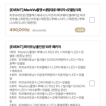
[EVENT] MarkVu촬영+내맘대로 레이저+모델링 5회
피코슈어프로/젠틀맥스제네시스/카프리/피코웨이/플래티넘 피코
프락셀(2회한정)/프락셀(1회한정)/루메니스IPL(1회한정)/루메
니스RESUR(1회한정)
490,000
원
-42%
850,000원
[EVENT] 화이트닝 올인원 10주 패키지
1회차 : MarkVu촬영+루메니스 M22 IPL+라라필+LED+모
델링 (원장님 문진)
2회차 : 피코웨이토닝+밀크필+SONO미백관리+LED+1차수
분팩+모델링
3회차 : 피코슈어프로+피코줌패스+LDM(재생)+LED+모델링
+백옥주사
4회차 : 피코웨이토닝+이온토미백관리+이온자임+LED+모델
링
5회차 : 피코슈어프로+LDM(재생)+LED+모델링
6회차 : MarkVu촬영+루메니스 M22 IPL+밀크필+SONO미
백관리+LED+1차수분팩+모델링 (원장님 문진)
7회차 : 피코웨이토닝+라라필+LED+모델링+백옥주사
8회차 : 피코슈어프로+피코줌패스+오메가테라피+LED+모델
링
9회차 : 피코웨이+LDM(재생)+LED+물델링팩+백옥주사